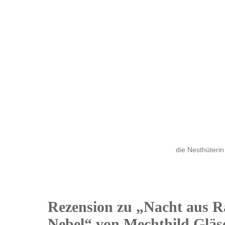
die Nesthüterin
Rezension zu „Nacht aus 
24
Nebel“ von Mechthild Gläs