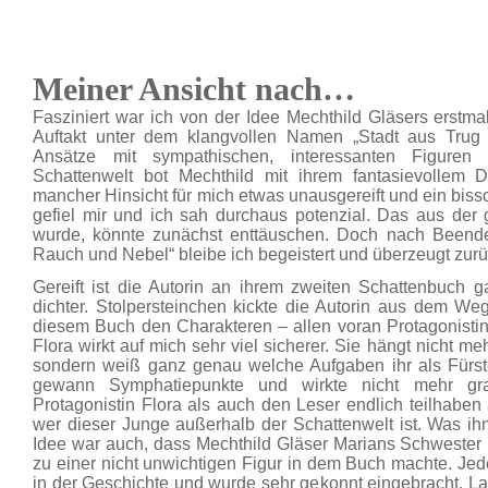
Meiner Ansicht nach…
Fasziniert war ich von der Idee Mechthild Gläsers erstma
Auftakt unter dem klangvollen Namen „Stadt aus Trug 
Ansätze mit sympathischen, interessanten Figuren 
Schattenwelt bot Mechthild mit ihrem fantasievollem D
mancher Hinsicht für mich etwas unausgereift und ein bis
gefiel mir und ich sah durchaus potenzial. Das aus der g
wurde, könnte zunächst enttäuschen. Doch nach Been
Rauch und Nebel“ bleibe ich begeistert und überzeugt zurü
Gereift ist die Autorin an ihrem zweiten Schattenbuch ga
dichter. Stolpersteinchen kickte die Autorin aus dem Weg.
diesem Buch den Charakteren – allen voran Protagonistin 
Flora wirkt auf mich sehr viel sicherer. Sie hängt nicht m
sondern weiß ganz genau welche Aufgaben ihr als Fürst
gewann Symphatiepunkte und wirkte nicht mehr gra
Protagonistin Flora als auch den Leser endlich teilhaben
wer dieser Junge außerhalb der Schattenwelt ist. Was ihn
Idee war auch, dass Mechthild Gläser Marians Schwester ni
zu einer nicht unwichtigen Figur in dem Buch machte. Jede
in der Geschichte und wurde sehr gekonnt eingebracht. La