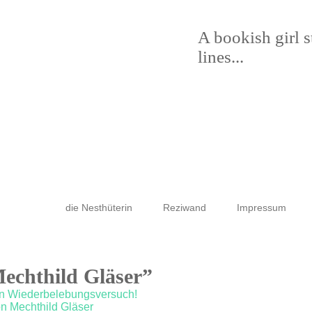
A bookish girl 
lines...
die Nesthüterin
Reziwand
Impressum
Mechthild Gläser”
ein Wiederbelebungsversuch!
on Mechthild Gläser