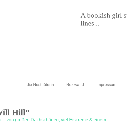
A bookish girl 
lines...
die Nesthüterin
Reziwand
Impressum
ill Hill”
er – von großen Dachschäden, viel Eiscreme & einem