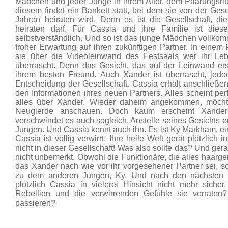
Mädchen und jeder Junge in ihrem Alter, dem Paarungsritu
diesem findet ein Bankett statt, bei dem sie von der Gesel
Jahren heiraten wird. Denn es ist die Gesellschaft, d
heiraten darf. Für Cassia und ihre Familie ist die
selbstverständlich. Und so ist das junge Mädchen vollk
froher Erwartung auf ihren zukünftigen Partner. In einem 
sie über die Videoleinwand des Festsaals wer ihr Leb
überrascht. Denn das Gesicht, das auf der Leinwand ers
ihrem besten Freund. Auch Xander ist überrascht, jedo
Entscheidung der Gesellschaft. Cassia erhält anschließend
den Informationen ihres neuen Partners. Alles scheint perf
alles über Xander. Wieder daheim angekommen, möcht
Neugierde anschauen. Doch kaum erscheint Xander
verschwindet es auch sogleich. Anstelle seines Gesichts 
Jungen. Und Cassia kennt auch ihn. Es ist Ky Markham, ei
Cassia ist völlig verwirrt. Ihre heile Welt gerät plötzlich
nicht in dieser Gesellschaft! Was also sollte das? Und ger
nicht unbemerkt. Obwohl die Funktionäre, die alles haarg
das Xander nach wie vor ihr vorgesehener Partner sei, 
zu dem anderen Jungen, Ky. Und nach den nächsten B
plötzlich Cassia in vielerei Hinsicht nicht mehr siche
Rebellion und die verwirrenden Gefühle sie verrat
passieren?