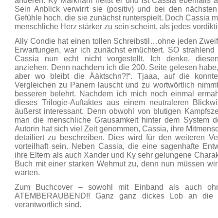
anderen. Ky Markham heißt er und ist Cassia ebenfalls 
Sein Anblick verwirrt sie (positiv) und bei den nächs
Gefühle hoch, die sie zunächst runterspielt. Doch Cassia 
menschliche Herz stärker zu sein scheint, als jedes vordikt
Ally Condie hat einen tollen Schreibstil…ohne jeden Zwei
Erwartungen, war ich zunächst ernüchtert. SO strahlend 
Cassia nun echt nicht vorgestellt. Ich denke, die
anziehen. Denn nachdem ich die 200. Seite gelesen habe, da
aber wo bleibt die Ääktschn?!“. Tjaaa, auf die konn
Vergleichen zu Panem lauscht und zu wortwörtlich nimmt
besseren belehrt. Nachdem ich mich noch einmal ermahn
dieses Trilogie-Auftaktes aus einem neutraleren Blickw
äußerst interessant. Denn obwohl von blutigen Kampfszen
man die menschliche Grausamkeit hinter dem System der
Autorin hat sich viel Zeit genommen, Cassia, ihre Mitmen
detailiert zu beschreiben. Dies wird für den weiteren V
vorteilhaft sein. Neben Cassia, die eine sagenhafte En
ihre Eltern als auch Xander und Ky sehr gelungene Charak
Buch mit einer starken Wehmut zu, denn nun müssen wir 
warten.
Zum Buchcover – sowohl mit Einband als auch ohn
ATEMBERAUBEND!! Ganz ganz dickes Lob an die Gra
verantwortlich sind.