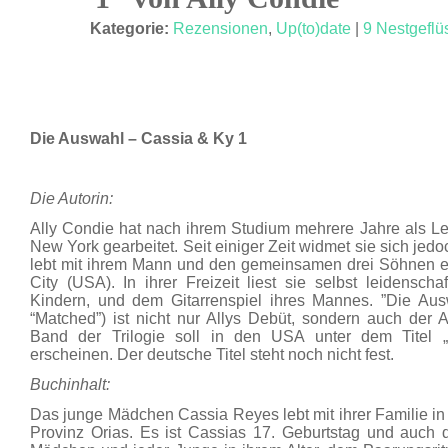
MÄRZ 11
Kategorie:
Rezensionen
,
Up(to)date
|
9 Nestgeflü
Die Auswahl – Cassia & Ky 1
Die Autorin:
Ally Condie hat nach ihrem Studium mehrere Jahre als Lehr
New York gearbeitet. Seit einiger Zeit widmet sie sich jed
lebt mit ihrem Mann und den gemeinsamen drei Söhnen e
City (USA). In ihrer Freizeit liest sie selbst leidensch
Kindern, und dem Gitarrenspiel ihres Mannes. ”Die Au
“Matched”) ist nicht nur Allys Debüt, sondern auch der Au
Band der Trilogie soll in den USA unter dem Titel
erscheinen. Der deutsche Titel steht noch nicht fest.
Buchinhalt:
Das junge Mädchen Cassia Reyes lebt mit ihrer Familie in 
Provinz Orias. Es ist Cassias 17. Geburtstag und auch 