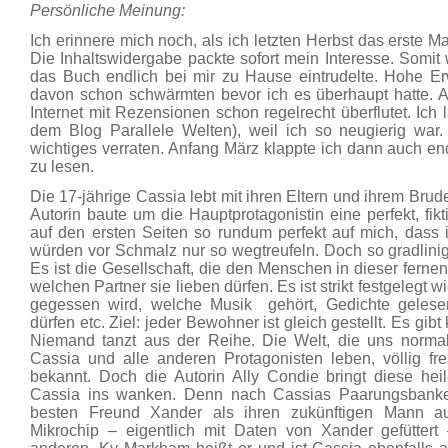
Persönliche Meinung:
Ich erinnere mich noch, als ich letzten Herbst das erste M
Die Inhaltswidergabe packte sofort mein Interesse. Somit w
das Buch endlich bei mir zu Hause eintrudelte. Hohe Erw
davon schon schwärmten bevor ich es überhaupt hatte.
Internet mit Rezensionen schon regelrecht überflutet. Ich 
dem Blog Parallele Welten), weil ich so neugierig wa
wichtiges verraten. Anfang März klappte ich dann auch e
zu lesen.
Die 17-jährige Cassia lebt mit ihren Eltern und ihrem Brud
Autorin baute um die Hauptprotagonistin eine perfekt, fikt
auf den ersten Seiten so rundum perfekt auf mich, dass i
würden vor Schmalz nur so wegtreufeln. Doch so gradlinig 
Es ist die Gesellschaft, die den Menschen in dieser fernen 
welchen Partner sie lieben dürfen. Es ist strikt festgelegt w
gegessen wird, welche Musik gehört, Gedichte geles
dürfen etc. Ziel: jeder Bewohner ist gleich gestellt. Es gib
Niemand tanzt aus der Reihe. Die Welt, die uns normal 
Cassia und alle anderen Protagonisten leben, völlig 
bekannt. Doch die Autorin Ally Condie bringt diese hei
Cassia ins wanken. Denn nach Cassias Paarungsbanke
besten Freund Xander als ihren zukünftigen Mann au
Mikrochip – eigentlich mit Daten von Xander gefüttert 