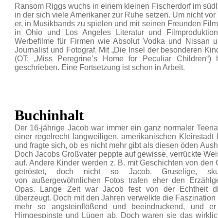
Ransom Riggs wuchs in einem kleinen Fischerdorf im südli
in der sich viele Amerikaner zur Ruhe setzen. Um nicht vo
er, in Musikbands zu spielen und mit seinen Freunden Filme
in Ohio und Los Angeles Literatur und Filmprodukti
Werbefilme für Firmen wie Absolut Vodka und Nissan un
Journalist und Fotograf. Mit „Die Insel der besonderen Ki
(OT: „Miss Peregrine’s Home for Peculiar Children“)
geschrieben. Eine Fortsetzung ist schon in Arbeit.
Buchinhalt
Der 16-jährige Jacob war immer ein ganz normaler Teena
einer regelrecht langweiligen, amerikanischen Kleinstadt I
und fragte sich, ob es nicht mehr gibt als diesen öden Aush
Doch Jacobs Großvater peppte auf gewisse, verrückte Wei
auf. Andere Kinder werden z. B. mit Geschichten von den
getröstet, doch nicht so Jacob. Gruselige, sku
von außergewöhnlichen Fotos trafen eher den Erzähl
Opas. Lange Zeit war Jacob fest von der Echtheit d
überzeugt. Doch mit den Jahren verwelkte die Faszination 
mehr so angsteinflößend und beeindruckend, und e
Hirngespinste und Lügen ab. Doch waren sie das wirkli