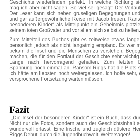
Geschichte wiederfinden, perfekt. In welche Richtung sic
mag ich aber nicht sagen. So viel sei gesagt: Der Verlau
Der Leser kann sich neben gruseligen Begegnungen und
und gar außergewöhnliche Reise mit Jacob freuen. Ranso
besonderen Kinder“ als Mittelpunkt ein Geheimnis platz
seinem toten Großvater und vor allem sich selbst zu helfen.
Zum Mittelteil des Buches gibt es zeitweise etwas länge
persönlich jedoch als nicht langatmig empfand. Es war mi
bekam die Insel und die Menschen zu verstehen. Beg
machen, die für den Fortlauf der Geschichte sehr wichtig
Länge nach hervorragend gehalten. Zum letzten 
Spannung noch einmal an. Ransom Riggs hat die Plots 
ich hätte am liebsten noch weitergelesen. Ich hoffe sehr, 
versprochene Fortsetzung warten müssen.
Fazit
„Die Insel der besonderen Kinder“ ist ein Buch, dass durc
Nicht nur die Fotos, sondern auch der Geschichtsinhalt 
wundervoll erfasst. Eine frische und zugleich düstere He
Riggs Debüt, durch die Jugendbuchwelt. Weitersagen!