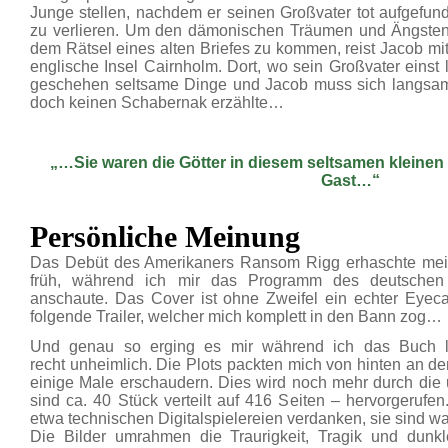
Junge stellen, nachdem er seinen Großvater tot aufgefun
zu verlieren. Um den dämonischen Träumen und Ängsten 
dem Rätsel eines alten Briefes zu kommen, reist Jacob mi
englische Insel Cairnholm. Dort, wo sein Großvater eins
geschehen seltsame Dinge und Jacob muss sich langsam f
doch keinen Schabernak erzählte…
„…Sie waren die Götter in diesem seltsamen kleinen 
Gast…“
Persönliche Meinung
Das Debüt des Amerikaners Ransom Rigg erhaschte mei
früh, während ich mir das Programm des deutsche
anschaute. Das Cover ist ohne Zweifel ein echter Eyeca
folgende Trailer, welcher mich komplett in den Bann zog…
Und genau so erging es mir während ich das Buch l
recht unheimlich. Die Plots packten mich von hinten an d
einige Male erschaudern. Dies wird noch mehr durch die 
sind ca. 40 Stück verteilt auf 416 Seiten – hervorgerufe
etwa technischen Digitalspielereien verdanken, sie sind wa
Die Bilder umrahmen die Traurigkeit, Tragik und dunkl