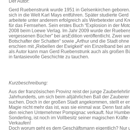
Der Autor:
Gerd Ruebenstrunk wurde 1951 in Gelsenkirchen geboren. 
sich in die Welt Karl Mays entführen. Später studierte Ge
arbeitete unter anderem erfolgreich als Werbetexter und Kr
für das Fernsehen. Sein erstes Buch “Explosion in der Mot
2008 beim Loewe Verlag. Im Jahr 2009 wurde der Ruebenst
vergessenen Bücher” bei arsEdition veröffentlicht. Zwei we
Botschafter der Schatten“ sowie „Arthur und die Stadt ohne
erschien mit „Rebellen der Ewigkeit“ ein Einzelband bei ar
als Autor kann man Gerd Ruebenstrunk auch als großen Bü
in fantasievolle Geschichte zu tauchen.
Kurzbeschreibung:
Aus der französischen Provinz reist der junge Zauberlehrli
Jahrhunderts, um sich beim alljährlichen Ball der Zaubere
suchen. Doch in der großen Stadt angekommen, stellt er ersc
Magie nicht mehr das ist, was sie einmal war. Denn fast al
den reichen Unternehmer Pompignac verkauft. Nur Humbert
Sonderling, ist noch im Vollbesitz seiner magischen Kräfte 
Verkaufen!
Doch worum geht es dem Geschäftsmann eigentlich? Nur u