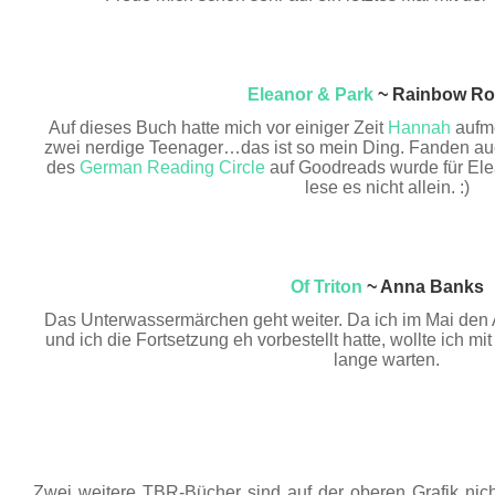
Eleanor & Park
~ Rainbow Ro
Auf dieses Buch hatte mich vor einiger Zeit
Hannah
aufme
zwei nerdige Teenager…das ist so mein Ding. Fanden au
des
German Reading Circle
auf Goodreads wurde für Elea
lese es nicht allein. :)
Of Triton
~ Anna Banks
Das Unterwassermärchen geht weiter. Da ich im Mai den A
und ich die Fortsetzung eh vorbestellt hatte, wollte ich mi
lange warten.
Zwei weitere TBR-Bücher sind auf der oberen Grafik nicht