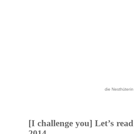
die Nesthüterin
[I challenge you] Let’s read
11
2014