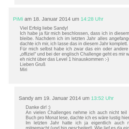
PiMi
am 18. Januar 2014 um
14:28 Uhr
Viel Erfolg liebe Sandy!
Ich habe ja für mich beschlossen, dass ich in diesem 
bleibe. Nachdem ich im letzten Jahr alles angefan
dachte ich mir, ich lasse das in diesem Jahr komplett.
Für mich selbst habe ich zwar das ein oder andere 
„offiziel“ und bei der englisch Challenge geht es mir 
eh nicht über das Level 1 hinauskommen :-)
Lieben Gruß
Miri
Sandy am 19. Januar 2014 um
13:52 Uhr
Danke dir! :)
An vielen Challenges nehme ich auch nicht teil
Buch pro Monat lese, dachte ich es wäre lustig hi
Im letzten Jahr hatte ich ja eigentlich auc
mitgemacht (und bin gescheitert). Wie lief es da eig