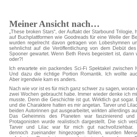
Meiner Ansicht nach…
„These broken Stars“, der Auftakt der Starbound Trilogie,
auf Buchplattformen wie Goodreads für eine Welle der Be
wurden regelrecht davon getragen von Lobeshymnen u
sehnlichst auf die Veröffentlichung von dem Debüt d
Spooner gewartet. Wenn Beth Revis begeistert ist, dann
oder?!
Ich erwartete ein packendes Sci-Fi Spektakel zwischen
Und dazu die richtige Portion Romantik. Ich wollte a
Aber irgendwie kam es anders.
Nach wie vor ist es für mich ganz schwer zu sagen, woran e
zwei Wochen gebraucht habe. Immer wieder denke ich mir
musste. Denn die Geschichte ist gut. Wirktlich gut sogar
und die Charaktere hatten es mir angetan. Tarver und Lil
beiden Autorinnen gut ausgearbeitet, wirkten allerdings 
Das Geheimnis des Planeten war faszinierend und 
Protagonisten wurde realistisch dargestellt. Die sich 
Tarver und Lilac war für mich gut nachvollziehbar.
dennoch zueinander hingezogen fühlen, wurden Mensc