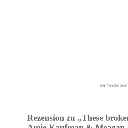
die Nesthüterin
Rezension zu „These broke
10
Amie Kaufman & Meagan 