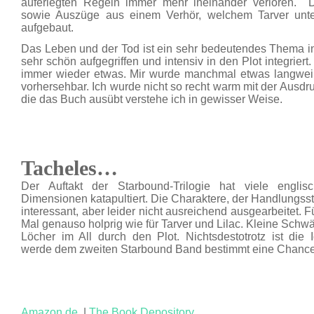
auferlegten Regeln immer mehr ineinander verloren. 
sowie Auszüge aus einem Verhör, welchem Tarver unt
aufgebaut.
Das Leben und der Tod ist ein sehr bedeutendes Thema i
sehr schön aufgegriffen und intensiv in den Plot integrier
immer wieder etwas. Mir wurde manchmal etwas langweili
vorhersehbar. Ich wurde nicht so recht warm mit der Ausdr
die das Buch ausübt verstehe ich in gewisser Weise.
Tacheles…
Der Auftakt der Starbound-Trilogie hat viele engli
Dimensionen katapultiert. Die Charaktere, der Handlungsst
interessant, aber leider nicht ausreichend ausgearbeitet.
Mal genauso holprig wie für Tarver und Lilac. Kleine Sch
Löcher im All durch den Plot. Nichtsdestotrotz ist die
werde dem zweiten Starbound Band bestimmt eine Chanc
Amazon.de
|
The Book Depository