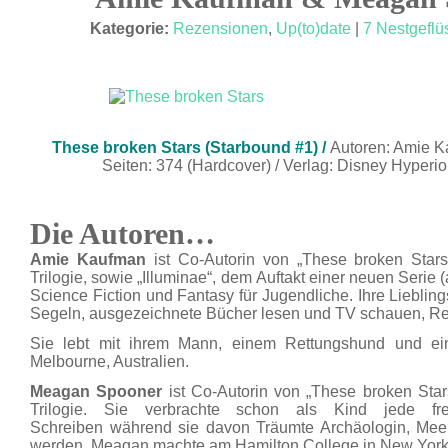
FEB. 14
Kategorie:
Rezensionen
,
Up(to)date
|
7 Nestgeflü
These broken Stars (Starbound #1) /
Autoren: Amie 
Seiten: 374 (Hardcover) / Verlag: Disney Hyperio
Die Autoren…
Amie Kaufman
ist Co-Autorin von „These broken Stars
Trilogie, sowie „Illuminae“, dem Auftakt einer neuen Serie (
Science Fiction und Fantasy für Jugendliche. Ihre Liebli
Segeln, ausgezeichnete Bücher lesen und TV schauen, Re
Sie lebt mit ihrem Mann, einem Rettungshund und eine
Melbourne, Australien.
Meagan Spooner
ist Co-Autorin von „These broken Star
Trilogie. Sie verbrachte schon als Kind jede f
Schreiben während sie davon Träumte Archäologin, Meer
werden. Meagan machte am Hamilton College in New York i