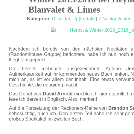
MAI 15
Blanvalet & Limes
Kategorie:
Dit & dat
,
Up(to)date
|
7 Nestgeflüster
Nachdem ich bereits von den nächsten Novitäten 
(Randomhouse Gruppe) berichtete, habe ich nun noch e
fliegt rausgepickt.
Die bereits mehrfach ausgezeichnete Autorin
Je
Aufmerksamkeit auf ihr kommendes neues Buch lenken. Ni
mich an, es ist vor allem der Inhalt. Eine etwas verwun
Geschichte, die neugierig macht.
Das Debüt von
David Arnold
möchte ich hier eigentlich n
lese ich derzeit in Englisch. Also, merken!
Auf die Fortsetzung der Reckoners-Reihe von
Brandon S
sehnsüchtig, auch ich. Den ersten Teil habe ich sehr gem
großes Spektakel im zweiten Buch.