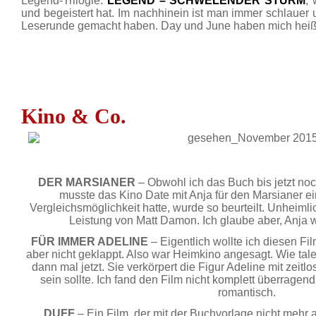
Legend-Trilogie.
LEGEND – SCHWELENDER STURM
, 
und begeistert hat. Im nachhinein ist man immer schlauer u
Leserunde gemacht haben. Day und June haben mich heiß-
Kino & Co.
DER MARSIANER
– Obwohl ich das Buch bis jetzt noc
musste das Kino Date mit Anja für den Marsianer ei
Vergleichsmöglichkeit hatte, wurde so beurteilt. Unheimli
Leistung von Matt Damon. Ich glaube aber, Anja 
FÜR IMMER ADELINE
– Eigentlich wollte ich diesen Fi
aber nicht geklappt. Also war Heimkino angesagt. Wie talent
dann mal jetzt. Sie verkörpert die Figur Adeline mit zeit
sein sollte. Ich fand den Film nicht komplett überrage
romantisch.
DUFF
– Ein Film, der mit der Buchvorlage nicht mehr al