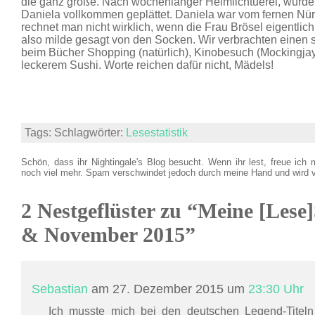
die ganz große. Nach wochenlanger Heimlichtuerei, wurde
Daniela vollkommen geplättet. Daniela war vom fernen Nür
rechnet man nicht wirklich, wenn die Frau Brösel eigentlic
also milde gesagt von den Socken. Wir verbrachten eine
beim Bücher Shopping (natürlich), Kinobesuch (Mockingjay I
leckerem Sushi. Worte reichen dafür nicht, Mädels!
Tags: Schlagwörter:
Lesestatistik
Schön, dass ihr Nightingale's Blog besucht. Wenn ihr lest, freue ich 
noch viel mehr. Spam verschwindet jedoch durch meine Hand und wird 
2 Nestgeflüster zu “Meine [Lese]
& November 2015”
Sebastian
am 27. Dezember 2015 um
23:30 Uhr
Ich musste mich bei den deutschen Legend-Titeln 