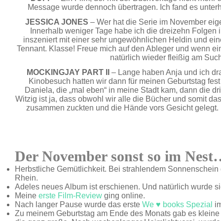
Message wurde dennoch übertragen. Ich fand es unterh
JESSICA JONES
– Wer hat die Serie im November eige
Innerhalb weniger Tage habe ich die dreizehn Folgen i
inszeniert mit einer sehr ungewöhnlichen Heldin und ei
Tennant. Klasse! Freue mich auf den Ableger und wenn ein
natürlich wieder fleißig am Suc
MOCKINGJAY PART II
– Lange haben Anja und ich dra
Kinobesuch hatten wir dann für meinen Geburtstag fest 
Daniela, die „mal eben“ in meine Stadt kam, dann die dri
Witzig ist ja, dass obwohl wir alle die Bücher und somit d
zusammen zuckten und die Hände vors Gesicht gelegt. 
Der November sonst so im Nest
Herbstliche Gemütlichkeit. Bei strahlendem Sonnenschein
Rhein.
Adeles neues Album ist erschienen. Und natürlich wurde s
Meine
erste Film-Review
ging online.
Nach langer Pause wurde das erste
We ♥ books Spezial
im
Zu meinem Geburtstag am Ende des Monats gab es klei