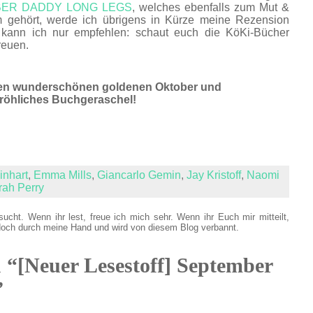
BER DADDY LONG LEGS
, welches ebenfalls zum Mut &
 gehört, werde ich übrigens in Kürze meine Rezension
en kann ich nur empfehlen: schaut euch die KöKi-Bücher
reuen.
en wunderschönen goldenen Oktober und
fröhliches Buchgeraschel!
nhart
,
Emma Mills
,
Giancarlo Gemin
,
Jay Kristoff
,
Naomi
rah Perry
sucht. Wenn ihr lest, freue ich mich sehr. Wenn ihr Euch mir mitteilt,
doch durch meine Hand und wird von diesem Blog verbannt.
u “[Neuer Lesestoff] September
”