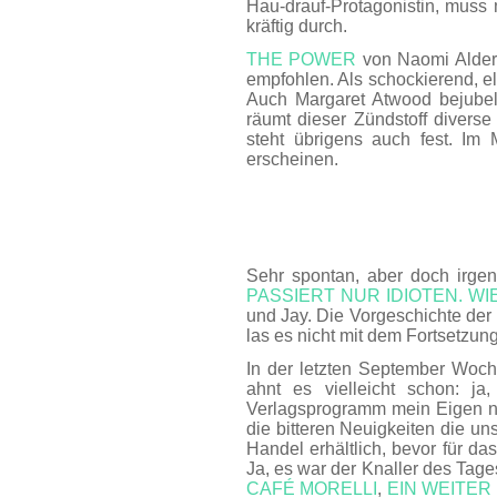
Hau-drauf-Protagonistin, muss
kräftig durch.
THE POWER
von Naomi Alder
empfohlen. Als schockierend, e
Auch Margaret Atwood bejubel
räumt dieser Zündstoff diverse
steht übrigens auch fest. I
erscheinen.
Sehr spontan, aber doch irge
PASSIERT NUR IDIOTEN. WI
und Jay. Die Vorgeschichte der
las es nicht mit dem Fortsetzung
In der letzten September Woche
ahnt es vielleicht schon: j
Verlagsprogramm mein Eigen n
die bitteren Neuigkeiten die un
Handel erhältlich, bevor für da
Ja, es war der Knaller des Tage
CAFÉ MORELLI
,
EIN WEITER