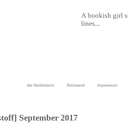
A bookish girl 
lines...
die Nesthüterin
Reziwand
Impressum
stoff] September 2017