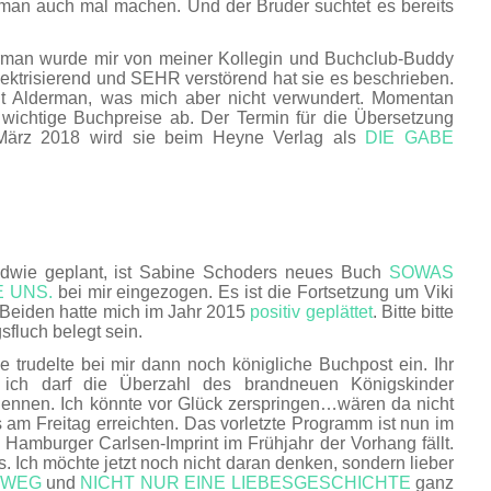
 man auch mal machen. Und der Bruder suchtet es bereits
man wurde mir von meiner Kollegin und Buchclub-Buddy
lektrisierend und SEHR verstörend hat sie es beschrieben.
t Alderman, was mich aber nicht verwundert. Momentan
 wichtige Buchpreise ab. Der Termin für die Übersetzung
m März 2018 wird sie beim Heyne Verlag als
DIE GABE
ndwie geplant, ist Sabine Schoders neues Buch
SOWAS
E UNS.
bei mir eingezogen. Es ist die Fortsetzung um Viki
 Beiden hatte mich im Jahr 2015
positiv geplättet
. Bitte bitte
sfluch belegt sein.
 trudelte bei mir dann noch königliche Buchpost ein. Ihr
a, ich darf die Überzahl des brandneuen Königskinder
ennen. Ich könnte vor Glück zerspringen…wären da nicht
s am Freitag erreichten. Das vorletzte Programm ist nun im
s Hamburger Carlsen-Imprint im Frühjahr der Vorhang fällt.
s. Ich möchte jetzt noch nicht daran denken, sondern lieber
 WEG
und
NICHT NUR EINE LIEBESGESCHICHTE
ganz