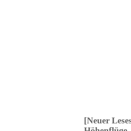
[Neuer Lese
01
Höhenflüge