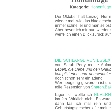
OKT. 17
Kategorie:
Höhenflüge
Der Oktober hält Einzug. Nur 
wieder mal, wie das bitte gesc
immer schneller und man selbst 
Aber bevor ich mir nun wieder 
werfe ich einen Blick zurück a
DIE SCHLANGE VON ESSEX
von Sarah Perry meine Aufm
Leben, die Liebe und den Glaub
komplizierten und unerwarte
doch schon sehr einladend.
Wer neugierig geworden ist un
tolle Rezension von
Sharon.Bake
Eigentlich wollte ich
NEVERN
kaufen. Wirklich nicht. Es wur
dann las ich mal rein und 
Geburtstagsgeschenk für meinen