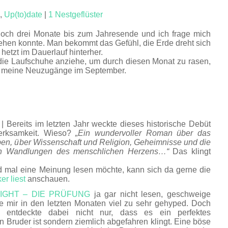
,
Up(to)date
|
1 Nestgeflüster
noch drei Monate bis zum Jahresende und ich frage mich
hehen konnte. Man bekommt das Gefühl, die Erde dreht sich
hetzt im Dauerlauf hinterher.
die Laufschuhe anziehe, um durch diesen Monat zu rasen,
uf meine Neuzugänge im September.
| Bereits im letzten Jahr weckte dieses historische Debüt
erksamkeit. Wieso?
„Ein wundervoller Roman über das
en, über Wissenschaft und Religion, Geheimnisse und die
ten Wandlungen des menschlichen Herzens…“
Das klingt
d mal eine Meinung lesen möchte, kann sich da gerne die
r liest
anschauen.
IGHT – DIE PRÜFUNG
ja gar nicht lesen, geschweige
de mir in den letzten Monaten viel zu sehr gehyped. Doch
entdeckte dabei nicht nur, dass es ein perfektes
 Bruder ist sondern ziemlich abgefahren klingt. Eine böse