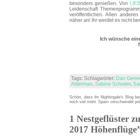
besonders genießen. Von
LIE
Leidenschaft Themenprogramm
veröffentlichen. Allen ander
näher an! Ihr werdet es nicht be
Ich wünsche ein
Tags: Schlagwörter:
Dan Gemei
Alderman
,
Sabine Schoder
,
Sa
Schön, dass ihr Nightingale's Blog be
noch viel mehr. Spam verschwindet je
1 Nestgeflüster z
2017 Höhenflüge