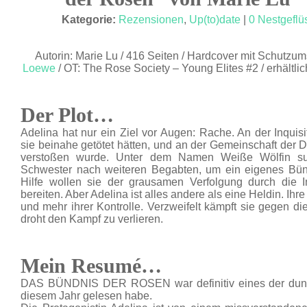
DEZ. 17
Kategorie:
Rezensionen
,
Up(to)date
|
0 Nestgeflü
Autorin: Marie Lu / 416 Seiten / Hardcover mit Schutzumsc
Loewe
/ OT: The Rose Society – Young Elites #2 / erhältlic
Der Plot…
Adelina hat nur ein Ziel vor Augen: Rache. An der Inquis
sie beinahe getötet hätten, und an der Gemeinschaft der D
verstoßen wurde. Unter dem Namen Weiße Wölfin su
Schwester nach weiteren Begabten, um ein eigenes Bün
Hilfe wollen sie der grausamen Verfolgung durch die I
bereiten. Aber Adelina ist alles andere als eine Heldin. Ihre
und mehr ihrer Kontrolle. Verzweifelt kämpft sie gegen d
droht den Kampf zu verlieren.
Mein Resumé…
DAS BÜNDNIS DER ROSEN war definitiv eines der dunke
diesem Jahr gelesen habe.