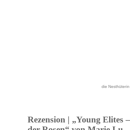
die Nesthüterin
Rezension | „Young Elites 
14
der Rosen“ von Marie Lu