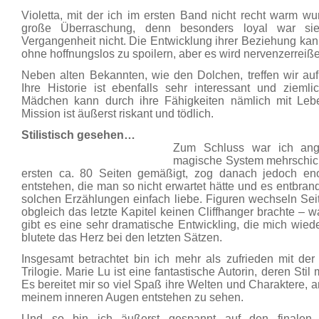
Violetta, mit der ich im ersten Band nicht recht warm w
große Überraschung, denn besonders loyal war si
Vergangenheit nicht. Die Entwicklung ihrer Beziehung kann
ohne hoffnungslos zu spoilern, aber es wird nervenzerreiß
Neben alten Bekannten, wie den Dolchen, treffen wir au
Ihre Historie ist ebenfalls sehr interessant und zieml
Mädchen kann durch ihre Fähigkeiten nämlich mit Leb
Mission ist äußerst riskant und tödlich.
Stilistisch gesehen…
Zum Schluss war ich ang
magische System mehrschich
ersten ca. 80 Seiten gemäßigt, zog danach jedoch e
entstehen, die man so nicht erwartet hätte und es entbrand
solchen Erzählungen einfach liebe. Figuren wechseln Sei
obgleich das letzte Kapitel keinen Cliffhanger brachte – w
gibt es eine sehr dramatische Entwickling, die mich wieder
blutete das Herz bei den letzten Sätzen.
Insgesamt betrachtet bin ich mehr als zufrieden mit der
Trilogie. Marie Lu ist eine fantastische Autorin, deren Stil
Es bereitet mir so viel Spaß ihre Welten und Charaktere,
meinem inneren Augen entstehen zu sehen.
Und so bin ich äußerst gespannt auf den finalen