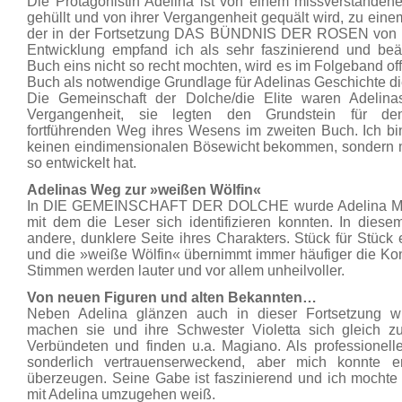
Die Protagonistin Adelina ist von einem missverstanden
gehüllt und von ihrer Vergangenheit gequält wird, zu ei
der in der Fortsetzung DAS BÜNDNIS DER ROSEN von ihr
Entwicklung empfand ich als sehr faszinierend und beän
Buch eins nicht so recht mochten, wird es im Folgeband off
Buch als notwendige Grundlage für Adelinas Geschichte di
Die Gemeinschaft der Dolche/die Elite waren Adelina
Vergangenheit, sie legten den Grundstein für de
fortführenden Weg ihres Wesens im zweiten Buch. Ich bi
keinen eindimensionalen Bösewicht bekommen, sondern mi
so entwickelt hat.
Adelinas Weg zur »weißen Wölfin«
In DIE GEMEINSCHAFT DER DOLCHE wurde Adelina Mensc
mit dem die Leser sich identifizieren konnten. In dies
andere, dunklere Seite ihres Charakters. Stück für Stück en
und die »weiße Wölfin« übernimmt immer häufiger die Kont
Stimmen werden lauter und vor allem unheilvoller.
Von neuen Figuren und alten Bekannten…
Neben Adelina glänzen auch in dieser Fortsetzung w
machen sie und ihre Schwester Violetta sich gleich 
Verbündeten und finden u.a. Magiano. Als professionelle
sonderlich vertrauenserweckend, aber mich konnte e
überzeugen. Seine Gabe ist faszinierend und ich mochte
mit Adelina umzugehen weiß.