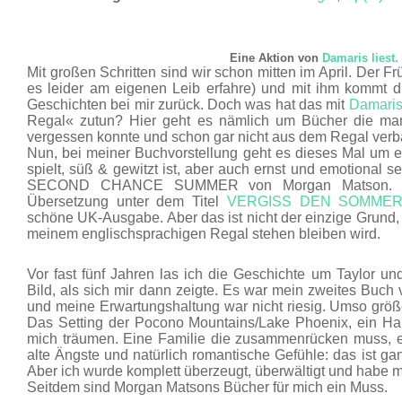
APR. 18
Eine Aktion von
Damaris liest.
Mit großen Schritten sind wir schon mitten im April. Der Früh
es leider am eigenen Leib erfahre) und mit ihm kommt d
Geschichten bei mir zurück. Doch was hat das mit
Damaris
Regal« zutun? Hier geht es nämlich um Bücher die man
vergessen konnte und schon gar nicht aus dem Regal verb
Nun, bei meiner Buchvorstellung geht es dieses Mal um 
spielt, süß & gewitzt ist, aber auch ernst und emotional s
SECOND CHANCE SUMMER von Morgan Matson. In 
Übersetzung unter dem Titel
VERGISS DEN SOMMER
schöne UK-Ausgabe. Aber das ist nicht der einzige Grund
meinem englischsprachigen Regal stehen bleiben wird.
Vor fast fünf Jahren las ich die Geschichte um Taylor un
Bild, als sich mir dann zeigte. Es war mein zweites Buch
und meine Erwartungshaltung war nicht riesig. Umso grö
Das Setting der Pocono Mountains/Lake Phoenix, ein Hau
mich träumen. Eine Familie die zusammenrücken muss, e
alte Ängste und natürlich romantische Gefühle: das ist gan
Aber ich wurde komplett überzeugt, überwältigt und habe mic
Seitdem sind Morgan Matsons Bücher für mich ein Muss.