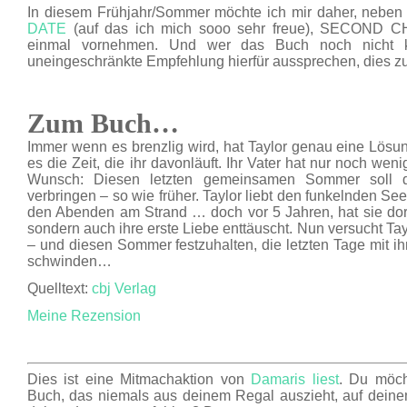
In diesem Frühjahr/Sommer möchte ich mir daher, nebe
DATE
(auf das ich mich sooo sehr freue), SECOND
einmal vornehmen. Und wer das Buch noch nicht k
uneingeschränkte Empfehlung hierfür aussprechen, dies z
Zum Buch…
Immer wenn es brenzlig wird, hat Taylor genau eine Lösung
es die Zeit, die ihr davonläuft. Ihr Vater hat nur noch w
Wunsch: Diesen letzten gemeinsamen Sommer soll d
verbringen – so wie früher. Taylor liebt den funkelnden Se
den Abenden am Strand … doch vor 5 Jahren, hat sie dort 
sondern auch ihre erste Liebe enttäuscht. Nun versucht Ta
– und diesen Sommer festzuhalten, die letzten Tage mit i
schwinden…
Quelltext:
cbj Verlag
Meine Rezension
Dies ist eine Mitmachaktion von
Damaris liest
. Du möch
Buch, das niemals aus deinem Regal auszieht, auf deine