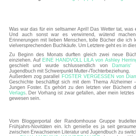
MAI 18
Was war das für ein seltsamer April! Das Wetter tat, was
Und auch sonst war es verwirrend, wütend machend
Erinnerungen mit lieben Menschen, tolle Bücher die ich
vielversprechenden Buchkäufe. Um Letztere geht es in die
Zu Beginn des Monats durften gleich zwei neue Büch
einziehen. Auf
EINE HANDVOLL LILA von Ashley Herrin
geschielt und wurde schlussendlich von
Damaris‘ 
Jugendbuch mit Schwerpunkt Mutter-/Tochterbeziehung.
Außerdem zog parallel
FOSTER VERGESSEN von Diann
Geschichte beschäftigt sich mit dem Thema Alzheimer –
Jungen Foster. Es gehört zu den letzten vier Büchern
Verlags
. Der Vorhang ist zwar gefallen, aber mein letztes
gewesen sein.
Vom Bloggerportal der Randomhouse Gruppe trudelte
Frühjahrs-Novitäten ein. Ich genieße es ja seit geraum
zwischen Erwachsenen Literatur und Jugendbuch zu switc