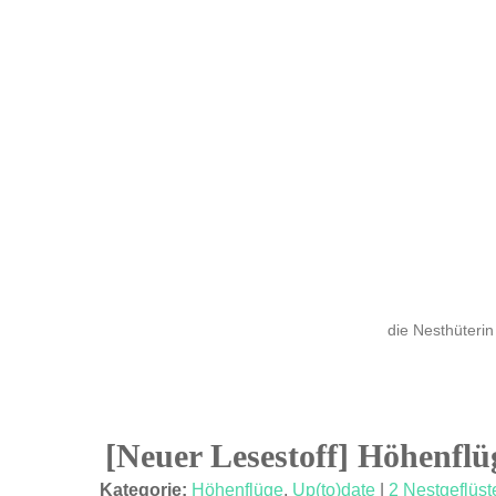
die Nesthüterin
[Neuer Lesestoff] Höhenflü
02
Kategorie:
Höhenflüge
,
Up(to)date
|
2 Nestgeflüst