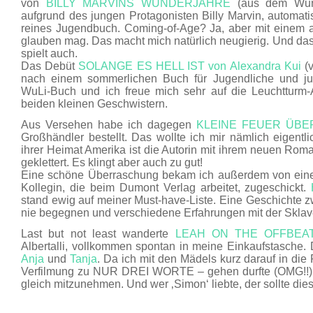
von
BILLY MARVINS WUNDERJAHRE
(aus dem Wund
aufgrund des jungen Protagonisten Billy Marvin, automati
reines Jugendbuch. Coming-of-Age? Ja, aber mit einem 
glauben mag. Das macht mich natürlich neugierig. Und da
spielt auch.
Das Debüt
SOLANGE ES HELL IST von Alexandra Kui
(v
nach einem sommerlichen Buch für Jugendliche und ju
WuLi-Buch und ich freue mich sehr auf die Leuchtturm
beiden kleinen Geschwistern.
Aus Versehen habe ich dagegen
KLEINE FEUER ÜBER
Großhändler bestellt. Das wollte ich mir nämlich eigentli
ihrer Heimat Amerika ist die Autorin mit ihrem neuen Roman
geklettert. Es klingt aber auch zu gut!
Eine schöne Überraschung bekam ich außerdem von eine
Kollegin, die beim Dumont Verlag arbeitet, zugeschickt.
stand ewig auf meiner Must-have-Liste. Eine Geschichte z
nie begegnen und verschiedene Erfahrungen mit der Sklav
Last but not least wanderte
LEAH ON THE OFFBEA
Albertalli, vollkommen spontan in meine Einkaufstasche
Anja
und
Tanja
. Da ich mit den Mädels kurz darauf in di
Verfilmung zu NUR DREI WORTE – gehen durfte (OMG!!),
gleich mitzunehmen. Und wer ‚Simon‘ liebte, der sollte di