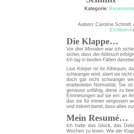
JAN. 23
Kategorie:
Rezension
Autorin: Caroline Schmitt 
Eichborn
/ 
Die Klappe…
Vor
drei Monaten war ich siche
sicher, dass der Abbruch erfolg
Ich lag in beiden Fällen danebe
Lios Körper ist ihr Albtraum, d
schwanger wird, starrt sie nicht
doch gar nicht schwanger w
erarbeiteten Normalität. Sie i
genauso unfähig, diese zu be
Erinnerungen auf sie ein: an ihr
das sie für immer vergessen wol
und riskiert damit, dass alles 
Mein Resumé…
Ich hatte das Glück, das Debü
Wochen zu lesen. Wie der Klapp