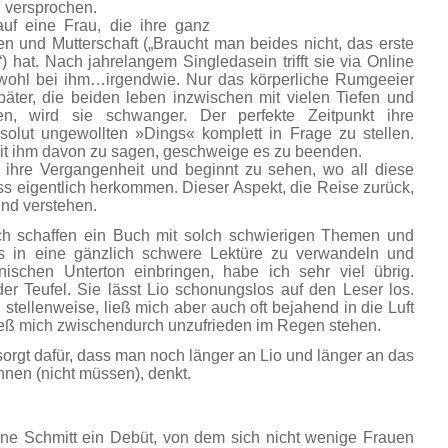
 versprochen.
 auf eine Frau, die ihre ganz
 und Mutterschaft („Braucht man beides nicht, das erste
 hat. Nach jahrelangem Singledasein trifft sie via Online
h wohl bei ihm…irgendwie. Nur das körperliche Rumgeeier
päter, die beiden leben inzwischen mit vielen Tiefen und
n, wird sie schwanger. Der perfekte Zeitpunkt ihre
olut ungewollten »Dings« komplett in Frage zu stellen.
keit ihm davon zu sagen, geschweige es zu beenden.
n ihre Vergangenheit und beginnt zu sehen, wo all diese
ss eigentlich herkommen. Dieser Aspekt, die Reise zurück,
und verstehen.
och schaffen ein Buch mit solch schwierigen Themen und
s in eine gänzlich schwere Lektüre zu verwandeln und
ronischen Unterton einbringen, habe ich sehr viel übrig.
der Teufel. Sie lässt Lio schonungslos auf den Leser los.
ellenweise, ließ mich aber auch oft bejahend in die Luft
 ließ mich zwischendurch unzufrieden im Regen stehen.
orgt dafür, dass man noch länger an Lio und länger an das
nen (nicht müssen), denkt.
ne Schmitt ein Debüt, von dem sich nicht wenige Frauen