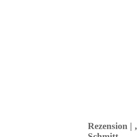
Rezension |
26
Schmitt