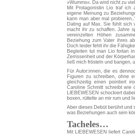
»Wumms«. Da wird nicht zu viel
Mit Protagonistin Lio traf ich
eigene Meinung zu Beziehungen
kann man aber mal probieren..“)
Dating auf Max. Sie fühlt sic
macht ihr zu schaffen. Jahre s
vereinzelten Höhen zusamme
Beziehung zum Vater ihres abs
Doch leider fehlt ihr die Fähig
Begleiten tut man Lio fortan i
Zerrissenheit und der Körperha
ließ mich frösteln und bangen, 
Für Autor:innen, die es denn
Figuren zu schreiben, ohne e
gleichzeitig einen pointiert i
Caroline Schmitt schreibt wie 
LIEBEWESEN schockiert dabei st
boxen, rüttelte an mir rum und
Aber dieses Debüt berührt und s
was Beziehungen auch sein kön
Tacheles…
Mit LIEBEWESEN liefert Caroli