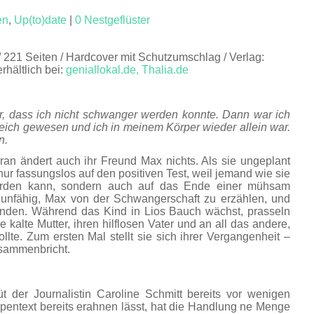
en
,
Up(to)date
|
0 Nestgeflüster
/ 221 Seiten / Hardcover mit Schutzumschlag / Verlag:
erhältlich bei:
geniallokal.de,
Thalia.de
r, dass ich nicht schwanger werden konnte. Dann war ich
reich gewesen und ich in meinem Körper wieder allein war.
n.
aran ändert auch ihr Freund Max nichts. Als sie ungeplant
 nur fassungslos auf den positiven Test, weil jemand wie sie
erden kann, sondern auch auf das Ende einer mühsam
st unfähig, Max von der Schwangerschaft zu erzählen, und
enden. Während das Kind in Lios Bauch wächst, prasseln
e kalte Mutter, ihren hilflosen Vater und an all das andere,
lte. Zum ersten Mal stellt sie sich ihrer Vergangenheit –
zusammenbricht.
t der Journalistin Caroline Schmitt bereits vor wenigen
entext bereits erahnen lässt, hat die Handlung ne Menge